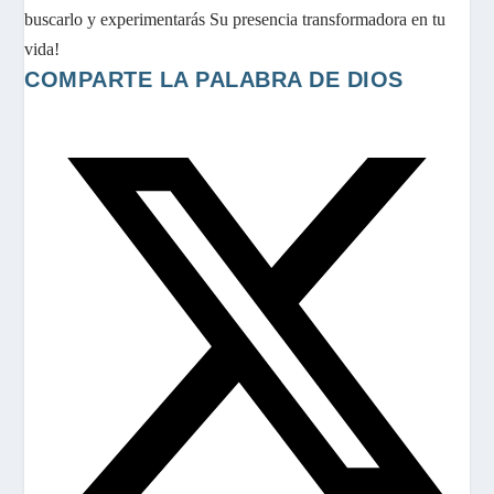
buscarlo y experimentarás Su presencia transformadora en tu
vida!
COMPAR
COMPARTE LA PALABRA DE DIOS
ESTE
S
CONTEN
e
a
b
r
e
e
n
u
n
a
n
u