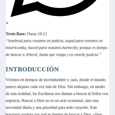
e
v
a
v
e
Texto Base:
Oseas 10:12
n
“Sembrad para vosotros en justicia, segad para vosotros en
t
misericordia; haced para vosotros barbecho; porque es tiempo
a
de buscar a Jehová, hasta que venga y os enseñe justicia.”
n
a
INTRODUCCIÓN
Vivimos en tiempos de incertidumbre y caos, donde el mundo
parece alejarse cada vez más de Dios. Sin embargo, en medio
de esta realidad, las Escrituras nos llaman a buscar al Señor con
urgencia. Buscar a Dios no es un acto ocasional, sino una
necesidad diaria y una prioridad para todo creyente. Este
bosquejo explora por qué es tiempo de buscar a Dios, cómo