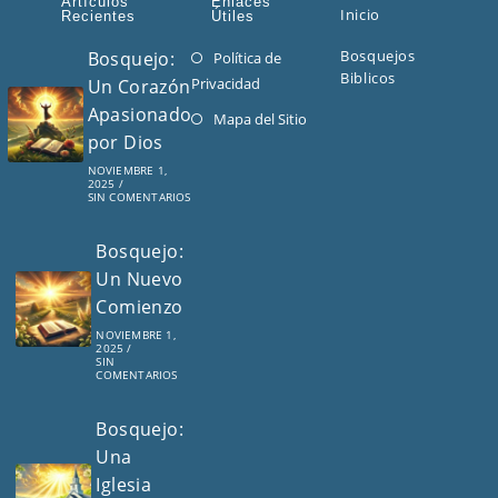
Artículos
Enlaces
Inicio
Recientes
Útiles
Bosquejos
Bosquejo:
Política de
Se
Biblicos
Privacidad
Un Corazón
abre
Apasionado
en
Se
Mapa del Sitio
por Dios
una
abre
nueva
en
NOVIEMBRE 1,
2025
/
pestaña
una
SIN COMENTARIOS
nueva
Bosquejo:
pestaña
Un Nuevo
Comienzo
NOVIEMBRE 1,
2025
/
SIN
COMENTARIOS
Bosquejo:
Una
Iglesia