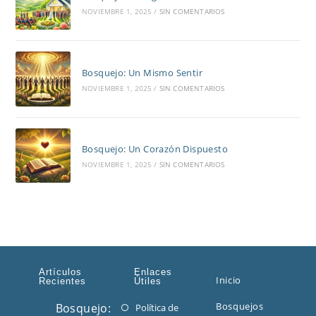
NOVIEMBRE 1, 2025
/
SIN COMENTARIOS
Bosquejo: Un Mismo Sentir
NOVIEMBRE 1, 2025
/
SIN COMENTARIOS
Bosquejo: Un Corazón Dispuesto
NOVIEMBRE 1, 2025
/
SIN COMENTARIOS
Artículos
Enlaces
Inicio
Recientes
Útiles
Bosquejos
Bosquejo:
Política de
Se