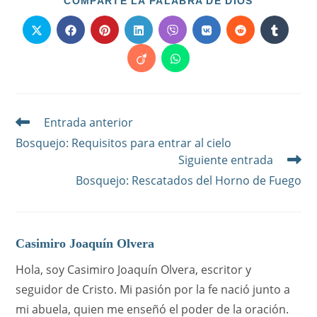
COMPARTI
COMPARTE LA PALABRA DE DIOS
ESTE
CONTENID
Se
Se
Se
Se
Se
Se
Se
Se
abre
abre
abre
abre
abre
abre
abre
abre
en
en
en
en
en
en
en
en
Se
Se
una
una
una
una
una
una
una
una
abre
abre
nueva
nueva
nueva
nueva
nueva
nueva
nueva
nueva
en
en
ventana
ventana
ventana
ventana
ventana
ventana
ventana
ventana
una
una
nueva
nueva
ventana
ventana
Entrada anterior
Leer
más
Bosquejo: Requisitos para entrar al cielo
artículos
Siguiente entrada
Bosquejo: Rescatados del Horno de Fuego
Casimiro Joaquín Olvera
Hola, soy Casimiro Joaquín Olvera, escritor y
seguidor de Cristo. Mi pasión por la fe nació junto a
mi abuela, quien me enseñó el poder de la oración.