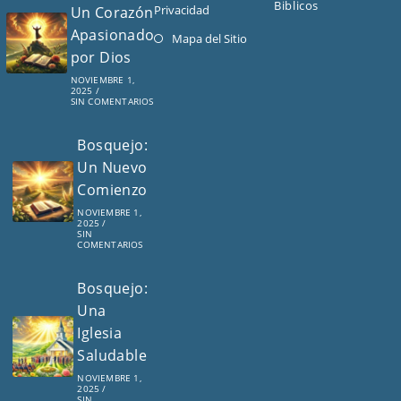
Biblicos
Privacidad
Un Corazón
abre
Apasionado
en
Se
Mapa del Sitio
por Dios
una
abre
nueva
en
NOVIEMBRE 1,
2025
/
pestaña
una
SIN COMENTARIOS
nueva
Bosquejo:
pestaña
Un Nuevo
Comienzo
NOVIEMBRE 1,
2025
/
SIN
COMENTARIOS
Bosquejo:
Una
Iglesia
Saludable
NOVIEMBRE 1,
2025
/
SIN