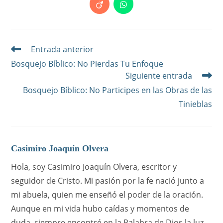
en
en
en
en
en
en
en
en
Se
Se
una
una
una
una
una
una
una
una
abre
abre
nueva
nueva
nueva
nueva
nueva
nueva
nueva
nueva
en
en
ventana
ventana
ventana
ventana
ventana
ventana
ventana
ventana
una
una
nueva
nueva
ventana
ventana
Entrada anterior
Leer
más
Bosquejo Bíblico: No Pierdas Tu Enfoque
artículos
Siguiente entrada
Bosquejo Bíblico: No Participes en las Obras de las
Tinieblas
Casimiro Joaquín Olvera
Hola, soy Casimiro Joaquín Olvera, escritor y
seguidor de Cristo. Mi pasión por la fe nació junto a
mi abuela, quien me enseñó el poder de la oración.
Aunque en mi vida hubo caídas y momentos de
duda, siempre encontré en la Palabra de Dios la luz