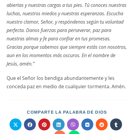
abiertas y nuestras cargas a tus pies. Tú conoces nuestras
luchas, nuestros miedos y nuestras esperanzas. Escucha
nuestro clamor, Señor, y respóndenos según tu voluntad
perfecta. Danos fuerzas para perseverar, paz para
nuestras almas y fe para confiar en tus promesas.
Gracias porque sabemos que siempre estás con nosotros,
aun en los momentos más oscuros. En el nombre de
Jesús, amén.”
Que el Señor los bendiga abundantemente y les
conceda paz en medio de cualquier tormenta. Amén.
COMPARTI
COMPARTE LA PALABRA DE DIOS
ESTE
CONTENID
Se
Se
Se
Se
Se
Se
Se
Se
abre
abre
abre
abre
abre
abre
abre
abre