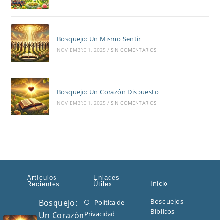
Bosquejo: Un Mismo Sentir
NOVIEMBRE 1, 2025
/
SIN COMENTARIOS
Bosquejo: Un Corazón Dispuesto
NOVIEMBRE 1, 2025
/
SIN COMENTARIOS
Artículos
Enlaces
Inicio
Recientes
Útiles
Bosquejos
Bosquejo:
Política de
Se
Biblicos
Privacidad
Un Corazón
abre