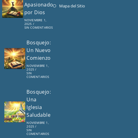
Apasionado
en
Se
Mapa del Sitio
por Dios
una
abre
nueva
en
NOVIEMBRE 1,
2025
/
pestaña
una
SIN COMENTARIOS
nueva
Bosquejo:
pestaña
Un Nuevo
Comienzo
NOVIEMBRE 1,
2025
/
SIN
COMENTARIOS
Bosquejo:
Una
Iglesia
Saludable
NOVIEMBRE 1,
2025
/
SIN
COMENTARIOS